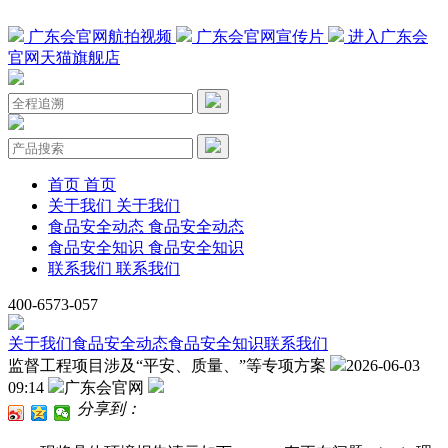
广东会官网航拍视频
广东会官网宣传片
进入广东会
官网天猫旗舰店
首页
首页
关于我们
关于我们
食品安全动态
食品安全动态
食品安全知识
食品安全知识
联系我们
联系我们
400-6573-057
关于我们
食品安全动态
食品安全知识
联系我们
监督工程项目涉及“平安、质量、”等专项方案
2026-06-03
09:14
广东会官网
分享到：